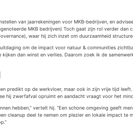
tellen van jaarrekeningen voor MKB-bedrijven, en advisee
genoteerde MKB bedrijven) Toch gaat zijn rol verder dan cijf
vernance), waar hij zich inzet om duurzaamheid structuree
 uitdaging om de impact voor natuur & communities zichtbaa
 te kijken dan winst en verlies. Daarom zoek ik de samenw
l
n predikt op de werkvloer, maar ook in zijn vrije tijd leeft
e hij zwerfafval opruimt en aandacht vraagt voor het min
kunnen hebben,” vertelt hij. “Een schone omgeving geeft men
en cleanup deel te nemen om plezier en lokale impact te 
p.”