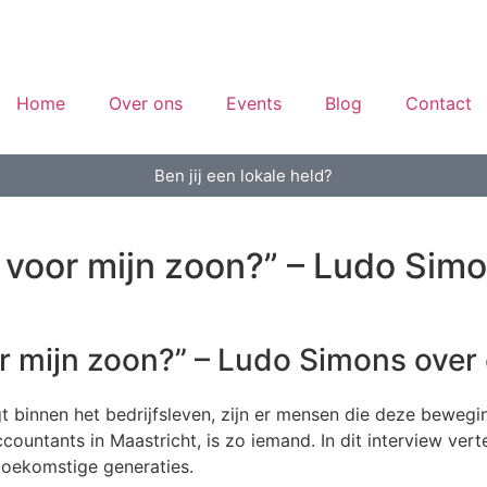
Home
Over ons
Events
Blog
Contact
Ben jij een lokale held?
 voor mijn zoon?” – Ludo Simon
or mijn zoon?” – Ludo Simons over
jgt binnen het bedrijfsleven, zijn er mensen die deze bewe
tants in Maastricht, is zo iemand. In dit interview vertelt
 toekomstige generaties.