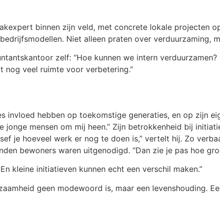
 vakexpert binnen zijn veld, met concrete lokale projecten op 
bedrijfsmodellen. Niet alleen praten over verduurzaming, m
untantskantoor zelf: “Hoe kunnen we intern verduurzamen? Da
t nog veel ruimte voor verbetering.”
es invloed hebben op toekomstige generaties, en op zijn eig
de jonge mensen om mij heen.” Zijn betrokkenheid bij initia
ef je hoeveel werk er nog te doen is,” vertelt hij. Zo verba
den bewoners waren uitgenodigd. “Dan zie je pas hoe groot
. En kleine initiatieven kunnen echt een verschil maken.”
rzaamheid geen modewoord is, maar een levenshouding. Een h